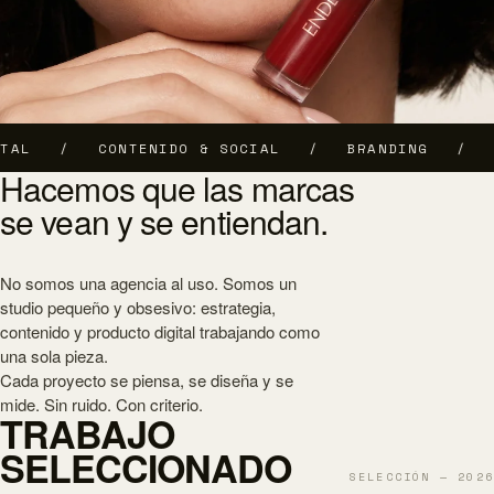
L
/
CONTENIDO & SOCIAL
/
BRANDING
/
WE
Hacemos que las marcas
se vean
y
se entiendan
.
No somos una agencia al uso. Somos un
studio pequeño y obsesivo: estrategia,
contenido y producto digital trabajando como
una sola pieza.
Cada proyecto se piensa, se diseña y se
mide. Sin ruido. Con criterio.
TRABAJO
SELECCIONADO
SELECCIÓN — 2026