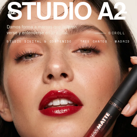
STUDIO A2
Damos forma a marcas que quieren
verse y entenderse en lo digital.
SCROLL
STUDIO DIGITAL & CONTENIDO
TRES CANTOS · MADRID