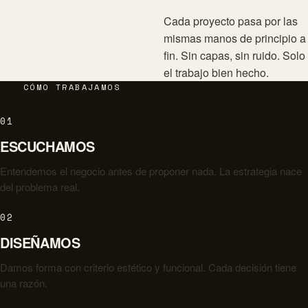
Cada proyecto pasa por las
mismas manos de principio a
fin. Sin capas, sin ruido. Solo
el trabajo bien hecho.
CÓMO TRABAJAMOS
01
ESCUCHAMOS
Entendemos el negocio antes de proponer nada. La estrategia nace
del problema real.
02
DISEÑAMOS
Damos forma con criterio estético y funcional. Cada decisión tiene
una razón.