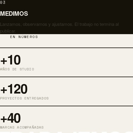
03
MEDIMOS
Lanzamos, observamos y ajustamos. El trabajo no termina al
publicar.
EN NÚMEROS
+10
AÑOS DE STUDIO
+120
PROYECTOS ENTREGADOS
+40
MARCAS ACOMPAÑADAS